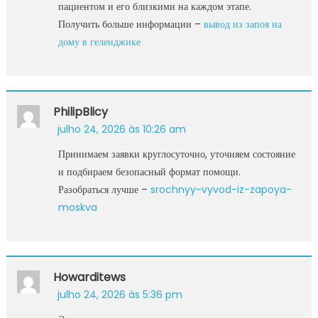
пациентом и его близкими на каждом этапе.
Получить больше информации –
вывод из запоя на
дому в геленджике
PhilipBlicy
julho 24, 2026 às 10:26 am
Принимаем заявки круглосуточно, уточняем состояние
и подбираем безопасный формат помощи.
Разобраться лучше –
srochnyy-vyvod-iz-zapoya-
moskva
Howarditews
julho 24, 2026 às 5:36 pm