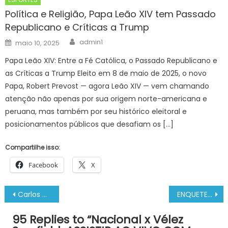
Política e Religião, Papa Leão XIV tem Passado
Republicano e Críticas a Trump
Author
Posted
admin1
maio 10, 2025
on
Papa Leão XIV: Entre a Fé Católica, o Passado Republicano e
as Críticas a Trump Eleito em 8 de maio de 2025, o novo
Papa, Robert Prevost — agora Leão XIV — vem chamando
atenção não apenas por sua origem norte-americana e
peruana, mas também por seu histórico eleitoral e
posicionamentos públicos que desafiam os […]
Compartilhe isso:
Facebook
X
Navegação
Carlos Mannucci x Junior: ASSISTIR AO VIVO COM IMAGENS, PALPITES E ESCALAÇÕES – AMISTOSO
ENQUETE DO UOL BBB23 REVELA QUEM FICA NA CASA APÓS A CASA DE VIDRO GABRIEL, GIOVANNA, MANOEL OU PAULA
de
95 Replies to “
Nacional x Vélez
Post