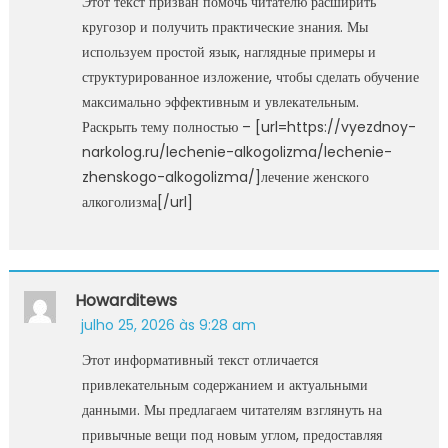
Этот текст призван помочь читателю расширить
кругозор и получить практические знания. Мы
используем простой язык, наглядные примеры и
структурированное изложение, чтобы сделать обучение
максимально эффективным и увлекательным.
Раскрыть тему полностью – [url=https://vyezdnoy-
narkolog.ru/lechenie-alkogolizma/lechenie-
zhenskogo-alkogolizma/]лечение женского
алкоголизма[/url]
Howarditews
julho 25, 2026 às 9:28 am
Этот информативный текст отличается
привлекательным содержанием и актуальными
данными. Мы предлагаем читателям взглянуть на
привычные вещи под новым углом, предоставляя