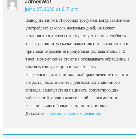
JamesWaf
julho 27, 2026 às 2:17 pm
Вывод из запоя в Люберцах требуется, когда зависимый
употребляет алкоголь несколько дней, не может
остановиться, плохо спит, чувствует тремор, слабость,
тревогу, тошноту, скачки давления, потерю аппетита и
признаки отравления продуктами распада этанола. В
такой момент семье стоит не откладывать обращение, а
заказать консультацию и вызвать врача.
Наркологическая клиника подбирает лечение с учетом
возраста, пола, анамнеза, длительности запойного
эпизода, самочувствия пациента, сопутствующих
заболеваний, стадии алкогольной зависимости и
желания самого больного принять помощь.
Детальнее –
вывод из запоя капельница