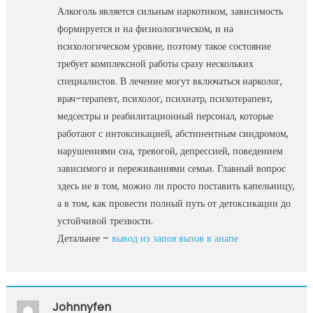
Алкоголь является сильным наркотиком, зависимость
формируется и на физиологическом, и на
психологическом уровне, поэтому такое состояние
требует комплексной работы сразу нескольких
специалистов. В лечение могут включаться нарколог,
врач-терапевт, психолог, психиатр, психотерапевт,
медсестры и реабилитационный персонал, которые
работают с интоксикацией, абстинентным синдромом,
нарушениями сна, тревогой, депрессией, поведением
зависимого и переживаниями семьи. Главный вопрос
здесь не в том, можно ли просто поставить капельницу,
а в том, как провести полный путь от детоксикации до
устойчивой трезвости.
Детальнее –
вывод из запоя вызов в анапе
Johnnyfen