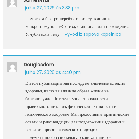
JamesWaf
julho 27, 2026 às 3:38 pm
Помогаем быстро перейти от консультации к
конкретному плану: выезд, стационар или наблюдение.
Углубиться в тему –
vyvod iz zapoya kapelnica
Douglasdem
julho 27, 2026 às 4:40 pm
В этой публикации мы исследуем ключевые аспекты
здоровья, включая влияние образа жизни на
благополучие. Читатели узнают о важности
правильного питания, физической активности и
психического здоровья. Мы предоставим практические
советы и рекомендации для поддержания здоровья и
развития профилактических подходов.
Получить профессиональную консультацию –