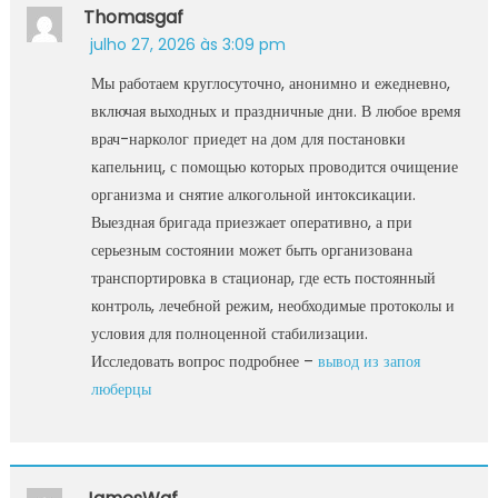
Thomasgaf
julho 27, 2026 às 3:09 pm
Мы работаем круглосуточно, анонимно и ежедневно,
включая выходных и праздничные дни. В любое время
врач-нарколог приедет на дом для постановки
капельниц, с помощью которых проводится очищение
организма и снятие алкогольной интоксикации.
Выездная бригада приезжает оперативно, а при
серьезным состоянии может быть организована
транспортировка в стационар, где есть постоянный
контроль, лечебной режим, необходимые протоколы и
условия для полноценной стабилизации.
Исследовать вопрос подробнее –
вывод из запоя
люберцы