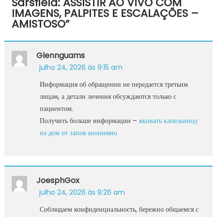
Sarsfield: ASSISTIR AO VIVO COM
IMAGENS, PALPITES E ESCALAÇÕES –
AMISTOSO
”
Glennguams
julho 24, 2026 às 9:15 am
Информация об обращении не передается третьим
лицам, а детали лечения обсуждаются только с
пациентом.
Получить больше информации –
вызвать капельницу
на дом от запоя анонимно
JoesphGox
julho 24, 2026 às 9:26 am
Соблюдаем конфиденциальность, бережно общаемся с