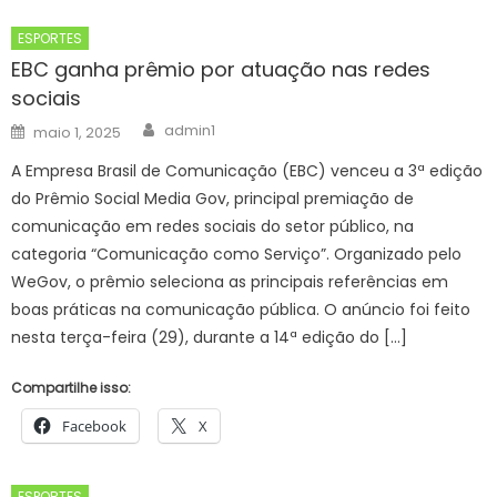
ESPORTES
EBC ganha prêmio por atuação nas redes
sociais
Author
Posted
admin1
maio 1, 2025
on
A Empresa Brasil de Comunicação (EBC) venceu a 3ª edição
do Prêmio Social Media Gov, principal premiação de
comunicação em redes sociais do setor público, na
categoria “Comunicação como Serviço”. Organizado pelo
WeGov, o prêmio seleciona as principais referências em
boas práticas na comunicação pública. O anúncio foi feito
nesta terça-feira (29), durante a 14ª edição do […]
Compartilhe isso:
Facebook
X
ESPORTES