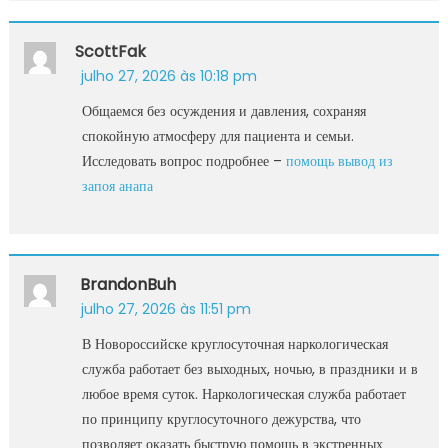
ScottFak
julho 27, 2026 às 10:18 pm
Общаемся без осуждения и давления, сохраняя
спокойную атмосферу для пациента и семьи.
Исследовать вопрос подробнее –
помощь вывод из
запоя анапа
BrandonBuh
julho 27, 2026 às 11:51 pm
В Новороссийске круглосуточная наркологическая
служба работает без выходных, ночью, в праздники и в
любое время суток. Наркологическая служба работает
по принципу круглосуточного дежурства, что
позволяет оказать быструю помощь в экстренных