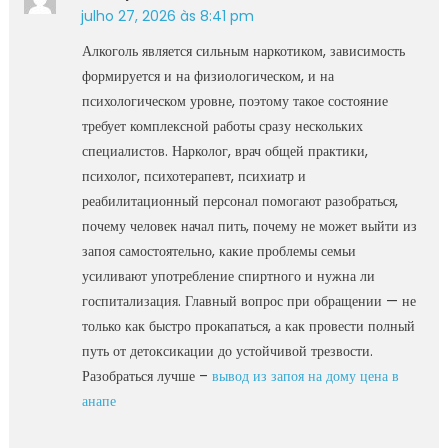
julho 27, 2026 às 8:41 pm
Алкоголь является сильным наркотиком, зависимость
формируется и на физиологическом, и на
психологическом уровне, поэтому такое состояние
требует комплексной работы сразу нескольких
специалистов. Нарколог, врач общей практики,
психолог, психотерапевт, психиатр и
реабилитационный персонал помогают разобраться,
почему человек начал пить, почему не может выйти из
запоя самостоятельно, какие проблемы семьи
усиливают употребление спиртного и нужна ли
госпитализация. Главный вопрос при обращении — не
только как быстро прокапаться, а как провести полный
путь от детоксикации до устойчивой трезвости.
Разобраться лучше –
вывод из запоя на дому цена в
анапе