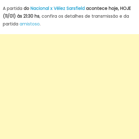
on
A partida
do
Nacional x Vélez Sarsfield
acontece hoje, HOJE
(11/01) às 21:30 hs
, confira os detalhes de transmissão e da
partida
amistoso
.