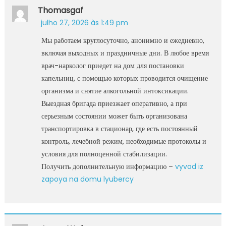
Thomasgaf
julho 27, 2026 às 1:49 pm
Мы работаем круглосуточно, анонимно и ежедневно,
включая выходных и праздничные дни. В любое время
врач-нарколог приедет на дом для постановки
капельниц, с помощью которых проводится очищение
организма и снятие алкогольной интоксикации.
Выездная бригада приезжает оперативно, а при
серьезным состоянии может быть организована
транспортировка в стационар, где есть постоянный
контроль, лечебной режим, необходимые протоколы и
условия для полноценной стабилизации.
Получить дополнительную информацию –
vyvod iz
zapoya na domu lyubercy