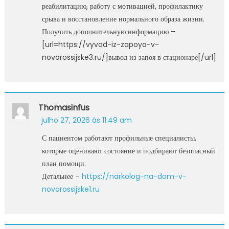
реабилитацию, работу с мотивацией, профилактику
срыва и восстановление нормального образа жизни.
Получить дополнительную информацию –
[url=https://vyvod-iz-zapoya-v-
novorossijske3.ru/]вывод из запоя в стационаре[/url]
Thomasinfus
julho 27, 2026 às 11:49 am
С пациентом работают профильные специалисты,
которые оценивают состояние и подбирают безопасный
план помощи.
Детальнее –
https://narkolog-na-dom-v-
novorossijske1.ru