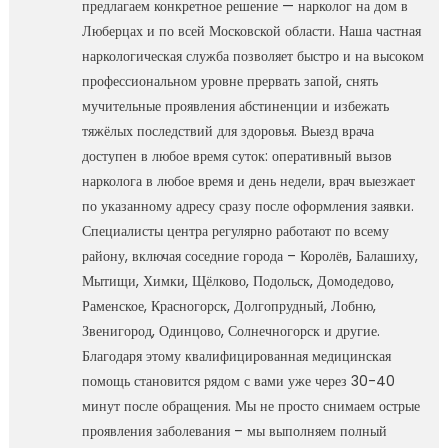
предлагаем конкретное решение — нарколог на дом в
Люберцах и по всей Московской области. Наша частная
наркологическая служба позволяет быстро и на высоком
профессиональном уровне прервать запой, снять
мучительные проявления абстиненции и избежать
тяжёлых последствий для здоровья. Выезд врача
доступен в любое время суток: оперативный вызов
нарколога в любое время и день недели, врач выезжает
по указанному адресу сразу после оформления заявки.
Специалисты центра регулярно работают по всему
району, включая соседние города – Королёв, Балашиху,
Мытищи, Химки, Щёлково, Подольск, Домодедово,
Раменское, Красногорск, Долгопрудный, Лобню,
Звенигород, Одинцово, Солнечногорск и другие.
Благодаря этому квалифицированная медицинская
помощь становится рядом с вами уже через 30-40
минут после обращения. Мы не просто снимаем острые
проявления заболевания – мы выполняем полный