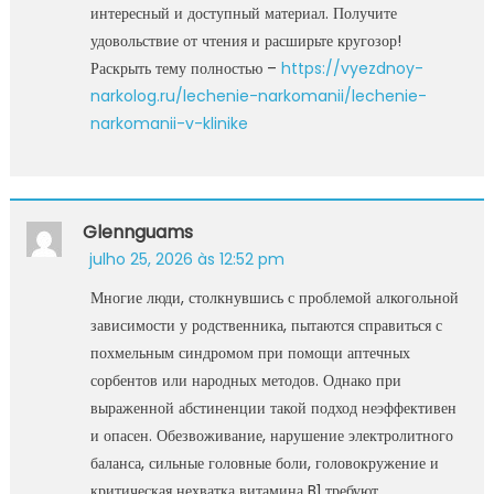
интересный и доступный материал. Получите
удовольствие от чтения и расширьте кругозор!
Раскрыть тему полностью –
https://vyezdnoy-
narkolog.ru/lechenie-narkomanii/lechenie-
narkomanii-v-klinike
Glennguams
julho 25, 2026 às 12:52 pm
Многие люди, столкнувшись с проблемой алкогольной
зависимости у родственника, пытаются справиться с
похмельным синдромом при помощи аптечных
сорбентов или народных методов. Однако при
выраженной абстиненции такой подход неэффективен
и опасен. Обезвоживание, нарушение электролитного
баланса, сильные головные боли, головокружение и
критическая нехватка витамина B1 требуют