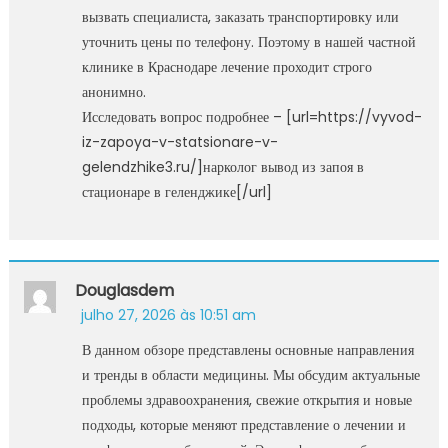
вызвать специалиста, заказать транспортировку или
уточнить цены по телефону. Поэтому в нашей частной
клинике в Краснодаре лечение проходит строго
анонимно.
Исследовать вопрос подробнее – [url=https://vyvod-
iz-zapoya-v-statsionare-v-
gelendzhike3.ru/]нарколог вывод из запоя в
стационаре в геленджике[/url]
Douglasdem
julho 27, 2026 às 10:51 am
В данном обзоре представлены основные направления
и тренды в области медицины. Мы обсудим актуальные
проблемы здравоохранения, свежие открытия и новые
подходы, которые меняют представление о лечении и