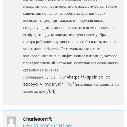
немедленного парентерального вмешательства. Только
капельница от запоя способна за короткий срок
восполнить дефицит жидкости, нормализовать
сердечную деятельность и снять психоэмоциональное
возбуждение, успокаивая нервную систему. Врачи
центра работают круглосуточно, чтобы начать лечение
максимально быстро. Оптимальный вариант
купирования запоя — инфузионное вливание, которое
проведет опытный нарколог, учитывая все особенности
организма пациента.
Разобраться лучше – [url=https://kapelnica-ot-
zapoya-v-moskve14-1.ru/]выездные капельницы от
запоя на дом[/url]
Charlesomift
julho 25, 2026 às 10:12 pm