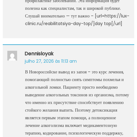
профилактике заболеваний. Эта информация будет
полезна как специалистам, так и широкой публике.
Слушай внимательно — тут важно – [url=https://lux-
clinic.ru/reabilitatsiya-day-top/]day top[/url]
Dennisloyak
julho 27, 2026 às 11:13 am
В Новороссийске вывод из запоя – это курс лечения,
помогающий полностью снять симптомы похмелья и
алкогольной ломки. Пациенту просто необходимо
выведение алкогольных токсинов из организма, потому
что именно их присутствие способствует появлению
стойкого желания выпить. Поэтому детоксикация
является первым этапом помощи, а полноценное
лечение алкоголизма включает медикаментозную
терапию, кодирование, психологическую поддержку,