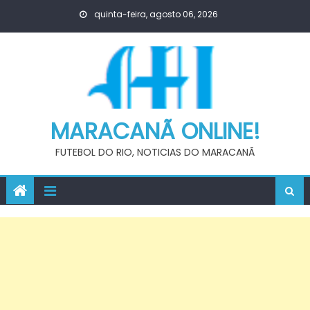
Skip
quinta-feira, agosto 06, 2026
to
content
MARACANÃ ONLINE!
FUTEBOL DO RIO, NOTICIAS DO MARACANÃ