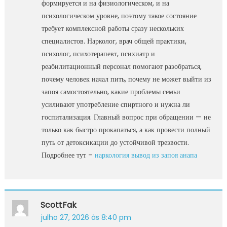
формируется и на физиологическом, и на
психологическом уровне, поэтому такое состояние
требует комплексной работы сразу нескольких
специалистов. Нарколог, врач общей практики,
психолог, психотерапевт, психиатр и
реабилитационный персонал помогают разобраться,
почему человек начал пить, почему не может выйти из
запоя самостоятельно, какие проблемы семьи
усиливают употребление спиртного и нужна ли
госпитализация. Главный вопрос при обращении — не
только как быстро прокапаться, а как провести полный
путь от детоксикации до устойчивой трезвости.
Подробнее тут –
наркология вывод из запоя анапа
ScottFak
julho 27, 2026 às 8:40 pm