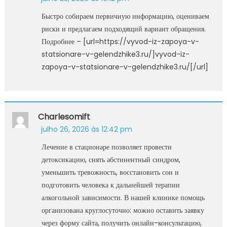
Быстро собираем первичную информацию, оцениваем
риски и предлагаем подходящий вариант обращения.
Подробнее – [url=https://vyvod-iz-zapoya-v-
statsionare-v-gelendzhike3.ru/]vyvod-iz-
zapoya-v-statsionare-v-gelendzhike3.ru/[/url]
Charlesomift
julho 26, 2026 às 12:42 pm
Лечение в стационаре позволяет провести
детоксикацию, снять абстинентный синдром,
уменьшить тревожность, восстановить сон и
подготовить человека к дальнейшей терапии
алкогольной зависимости. В нашей клинике помощь
организована круглосуточно: можно оставить заявку
через форму сайта, получить онлайн-консультацию,