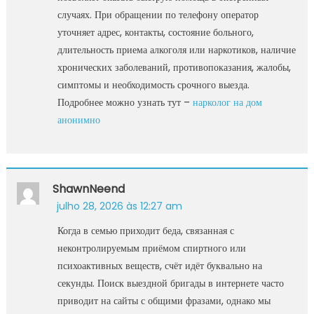
случаях. При обращении по телефону оператор
уточняет адрес, контакты, состояние больного,
длительность приема алкоголя или наркотиков, наличие
хронических заболеваний, противопоказания, жалобы,
симптомы и необходимость срочного выезда.
Подробнее можно узнать тут –
нарколог на дом
анонимно
ShawnNeend
julho 28, 2026 às 12:27 am
Когда в семью приходит беда, связанная с
неконтролируемым приёмом спиртного или
психоактивных веществ, счёт идёт буквально на
секунды. Поиск выездной бригады в интернете часто
приводит на сайты с общими фразами, однако мы