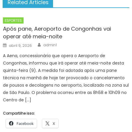
Related Articles
ESPORTES
Após pane, Aeroporto de Congonhas vai
operar até meia-noite
Author
Posted
admin1
abril 9, 2026
on
A Aena, concessionária que opera o Aeroporto de
Congonhas, informou que irá operar até meia-noite desta
quinta-feira (9). A medida foi adotada após uma pane
técnica na manhã de hoje ter provocado o cancelamento
de pousos e decolagens no aeroporto, localizado na zona sul
de São Paulo. O problema ocorreu entre as 8h58 e 10h09 no
Centro de […]
Compartilhe isso:
Facebook
X