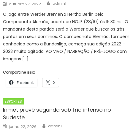
Author
Posted
admin1
outubro 27, 2022
on
O jogo entre Werder Bremen x Hertha Berlin pelo
Campeonato Alemão, acontece HOJE (28/10) às 15:30 hs . O
mandante desta partida será o Werder que buscar os três
pontos em seus domínios. O campeonato Alemão, também
conhecido como a Bundesliga, começa sua edição 2022 –
2023 muito agitado. AO VIVO / NARRAÇÃO / PRÉ-JOGO com
imagens […]
Compartilhe isso:
Facebook
X
ESPORTES
Inmet prevê segunda sob frio intenso no
Sudeste
Author
Posted
admin1
junho 22, 2026
on