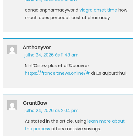
canadianpharmacyworld
viagra onset time
how
much does percocet cost at pharmacy
Anthonyvor
julho 24, 2026 às 11:48 am
N’hГ©sitez plus et dГ©couvrez
https://francerxnews.online/#
dГЁs aujourd’hui.
GrantBaw
julho 24, 2026 às 2:04 pm
As stated in the article, using
learn more about
the process
offers massive savings.