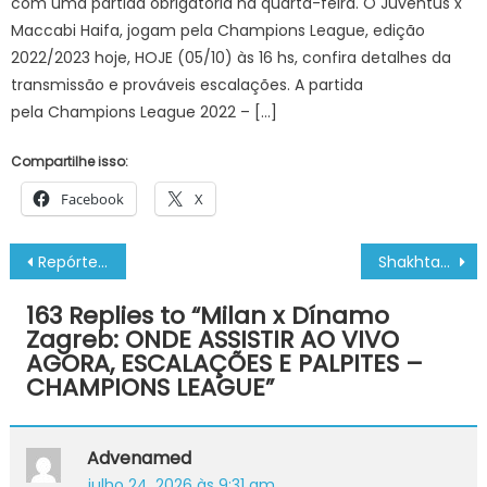
com uma partida obrigatória na quarta-feira. O Juventus x
Maccabi Haifa, jogam pela Champions League, edição
2022/2023 hoje, HOJE (05/10) às 16 hs, confira detalhes da
transmissão e prováveis escalações. A partida
pela Champions League 2022 – […]
Compartilhe isso:
Facebook
X
Navegação
Repórter da Globo pede orações na luta contra o câncer: ‘Só quero ir pra casa’
Shakhtar Donetsk x Celtic: ONDE ASSISTIR AO VIVO HOJE, ESCALAÇÕES E PALPITES – LIGA DOS CAMPEÕES
de
163 Replies to “
Milan x Dínamo
Post
Zagreb: ONDE ASSISTIR AO VIVO
AGORA, ESCALAÇÕES E PALPITES –
CHAMPIONS LEAGUE
”
Advenamed
julho 24, 2026 às 9:31 am