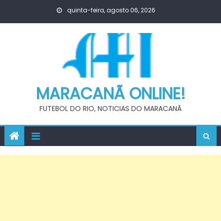
Skip
quinta-feira, agosto 06, 2026
to
content
MARACANÃ ONLINE!
FUTEBOL DO RIO, NOTICIAS DO MARACANÃ