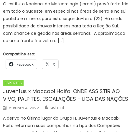
O Instituto Nacional de Meteorologia (Inmet) prevê forte frio
em todo o Sudeste, em especial nas áreas de serra e no sul
paulista e mineiro, para esta segunda-feira (22). Há ainda
possibilidade de chuvas intensas para toda a Região Sul,
com chance de geada nas áreas serranas. A aproximação
de uma frente fria volta a […]
Compartilhe isso:
Facebook
X
ESPORTES
Juventus x Maccabi Haifa: ONDE ASSISTIR AO
VIVO, PALPITES, ESCALAÇÕES – LIGA DAS NAÇÕES
Author
Posted
admin1
outubro 4, 2022
on
A deriva no último lugar do Grupo H, Juventus e Maccabi
Haifa retomam suas campanhas na Liga dos Campeões