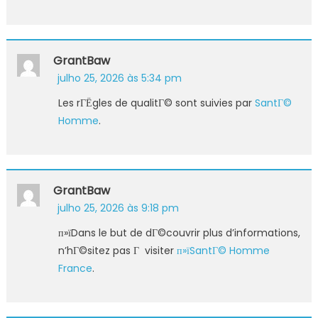
GrantBaw
julho 25, 2026 às 5:34 pm
Les rГЁgles de qualitГ© sont suivies par
SantГ©
Homme
.
GrantBaw
julho 25, 2026 às 9:18 pm
п»їDans le but de dГ©couvrir plus d’informations,
n’hГ©sitez pas Г visiter
п»їSantГ© Homme
France
.