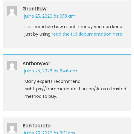
GrantBaw
julho 25, 2026 às 6:10 am
It is incredible how much money you can keep
just by using
read the full documentation here
.
Anthonyvor
julho 25, 2026 às 6:46 am
Many experts recommend
п»їhttps://frommexicofast.online/# as a trusted
method to buy.
Benitoarete
julho 25, 2026 às 8:31 am