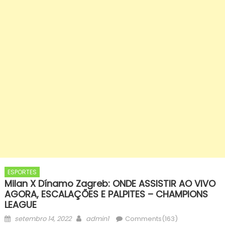
ESPORTES
Milan X Dínamo Zagreb: ONDE ASSISTIR AO VIVO
AGORA, ESCALAÇÕES E PALPITES – CHAMPIONS
LEAGUE
Posted
Author
setembro 14, 2022
admin1
Comments(163)