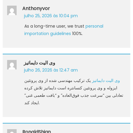
Anthonyvor
julho 25, 2026 às 10:04 pm
As a long-time user, we trust
personal
importation guidelines
100%.
وی الیت دایماتیز
julho 26, 2026 às 12:47 am
وی الیت دایماتیز
یک ترکیب مهندسی شده از وی پروتئین
ایزوله و وی پروتئین کنسانتره است دایماتیز تلاش کرده
تعادلی بین “سرعت جذب فوق‌العاده” و “بافت طعمی غنی”
ایجاد کند.
RonaldShign