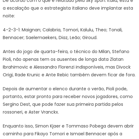
De acordo com o que é relatado pela Sky Sport Italia, esta é
a escalação que o estrategista italiano deve implantar esta
noite:
4-2-3-1: Maignan; Calabria, Tomori, Kalulu, Theo; Tonali,
Bennacer; Saelemaekers, Diaz, Leão; Giroud.
Antes do jogo de quarta-feira, o técnico do Milan, Stefano
Pioli, não apenas tem os ausentes de longa data Zlatan
Ibrahimovic e Alessandro Florenzi indisponíveis, mas Divock
Origi, Rade Krunic e Ante Rebic também devem ficar de fora.
Depois de aumentar o elenco durante o verão, Pioli pode,
portanto, estar pronto para receber novos jogadores, como
Sergino Dest, que pode fazer sua primeira partida pelos
rossoneri, e Aster Vranckx.
Enquanto isso, Simon Kjaer e Tommaso Pobega devem abrir
caminho para Fikayo Tomori e Ismael Bennacer após a