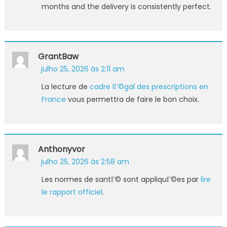
months and the delivery is consistently perfect.
GrantBaw
julho 25, 2026 às 2:11 am
La lecture de
cadre lГ©gal des prescriptions en
France
vous permettra de faire le bon choix.
Anthonyvor
julho 25, 2026 às 2:58 am
Les normes de santГ© sont appliquГ©es par
lire
le rapport officiel
.